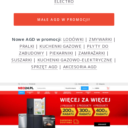
ELECTRO
MAŁE AGD W PROMOCJI!
Nowe AGD w promocji
:
LODÓWKI
|
ZMYWARKI
|
PRALKI
|
KUCHENKI GAZOWE
|
PŁYTY DO
ZABUDOWY
|
PIEKARNIKI
|
ZAMRAŻARKI
|
SUSZARKI
|
KUCHENKI GAZOWO-ELEKTRYCZNE
|
SPRZĘT AGD
|
AKCESORIA AGD